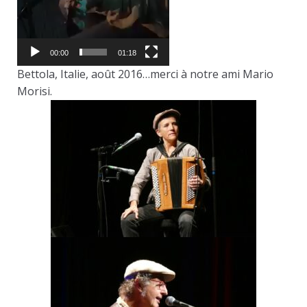
00:00
01:18
Bettola, Italie, août 2016…merci à notre ami Mario
Morisi.